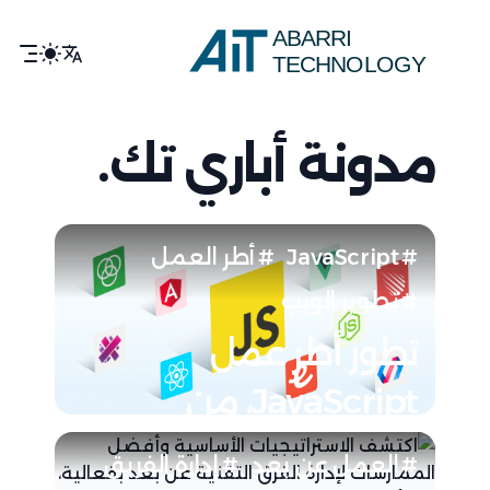
ABARRI
TECHNOLOGY
مدونة أباري تك.
JavaScript
أطر العمل
تطوير الويب
تطور أطر عمل
JavaScript، من
jQuery إلى Nuxt 3
العمل عن بعد
إدارة الفريق